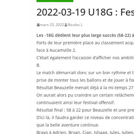
2022-03-19 U18G : Fes
mars 25, 2022
Nicolas L
Les -18G dédient leur plus large succès (58-22) 
Forts de leur première place au classement acq
face à Aucamville 2.
C’était également l’occasion d’afficher nos ambi
B.
Le match démarrait donc sur un bon rythme et trè
prise de monter tous les ballons et de jouer à fo
Résultat Beauzelle menait déjà à la mi-temps 27
On aurait alors pu craindre un certain relâcheme
continuaient ainsi leur festival offensif.
Résultat final : 58 à 22 pour Beauzelle et une p
D’ici là, il faudra garder ce niveau de concentr
que la belle aventure continue.
Bravo à Adrien, Bryan, Cian, Ishaaq, Jules, Julie