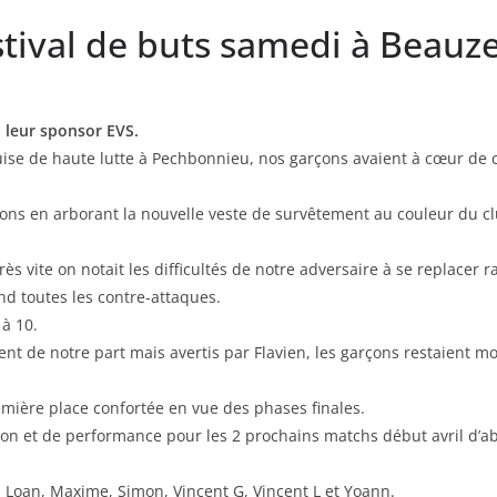
tival de buts samedi à Beauze
à leur sponsor EVS.
uise de haute lutte à Pechbonnieu, nos garçons avaient à cœur de 
tions en arborant la nouvelle veste de survêtement au couleur du c
s vite on notait les difficultés de notre adversaire à se replacer 
nd toutes les contre-attaques.
 à 10.
nt de notre part mais avertis par Flavien, les garçons restaient m
remière place confortée en vue des phases finales.
ation et de performance pour les 2 prochains matchs début avril d’a
n, Loan, Maxime, Simon, Vincent G, Vincent L et Yoann.