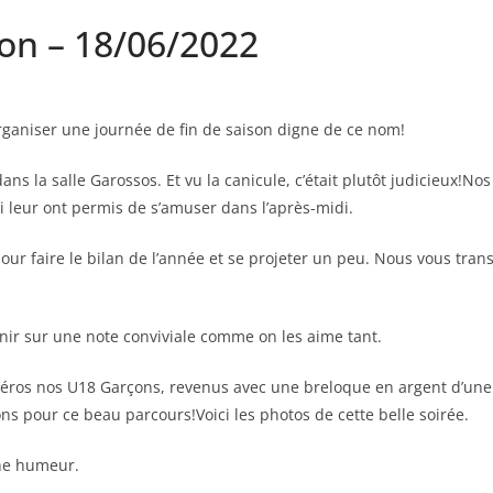
son – 18/06/2022
rganiser une journée de fin de saison digne de ce nom!
ans la salle Garossos. Et vu la canicule, c’était plutôt judicieux!N
i leur ont permis de s’amuser dans l’après-midi.
our faire le bilan de l’année et se projeter un peu. Nous vous trans
finir sur une note conviviale comme on les aime tant.
 héros nos U18 Garçons, revenus avec une breloque en argent d’une 
itons pour ce beau parcours!Voici les photos de cette belle soirée.
nne humeur.