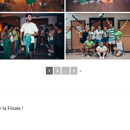
1
2
...
5
►
la Finale !